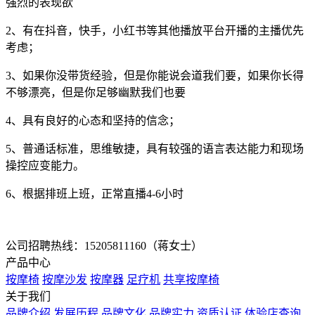
强烈的表现欲
2、有在抖音，快手，小红书等其他播放平台开播的主播优先
考虑；
3、如果你没带货经验，但是你能说会道我们要，如果你长得
不够漂亮，但是你足够幽默我们也要
4、具有良好的心态和坚持的信念；
5、普通话标准，思维敏捷，具有较强的语言表达能力和现场
操控应变能力。
6、根据排班上班，正常直播4-6小时
公司招聘热线：15205811160（蒋女士）
产品中心
按摩椅
按摩沙发
按摩器
足疗机
共享按摩椅
关于我们
品牌介绍
发展历程
品牌文化
品牌实力
资质认证
体验店查询