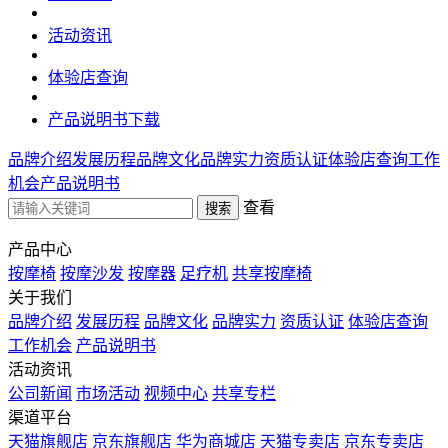
活动资讯
体验店查询
产品说明书下载
品牌介绍
发展历程
品牌文化
品牌实力
资质认证
体验店查询
工作
机会
产品说明书
查看
产品中心
按摩椅
按摩沙发
按摩器
足疗机
共享按摩椅
关于我们
品牌介绍
发展历程
品牌文化
品牌实力
资质认证
体验店查询
工作机会
产品说明书
活动资讯
公司新闻
市场活动
视频中心
共享专栏
渠道平台
天猫旗舰店
京东旗舰店
华为商城店
天猫专卖店
京东专卖店