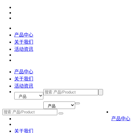
产品中心
关于我们
活动资讯
产品中心
关于我们
活动资讯
产品中心
关于我们