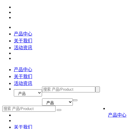
产品中心
关于我们
活动资讯
产品中心
关于我们
活动资讯
产品中心
关于我们