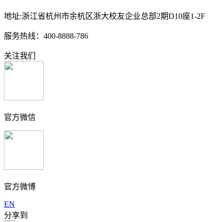
地址:浙江省杭州市余杭区浙大校友企业总部2期D10座1-2F
服务热线：400-8888-786
关注我们
官方微信
官方微博
EN
分享到