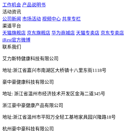
工作机会
产品说明书
活动资讯
公司新闻
市场活动
视频中心
共享专栏
渠道平台
天猫旗舰店
京东旗舰店
华为商城店
天猫专卖店
京东专卖店
iRest官方微博
联系我们
艾力斯特健康科技有限公司
地址:浙江省嘉兴市南湖区大桥镇十八里东街1118号
豪中豪健康科技有限公司
地址: 浙江省温州市经济技术开发区金海二道345号
浙江豪中豪健康产品有限公司
地址:浙江省温州市平阳万全轻工基地家具园兴隆路18号
杭州豪中豪科技有限公司