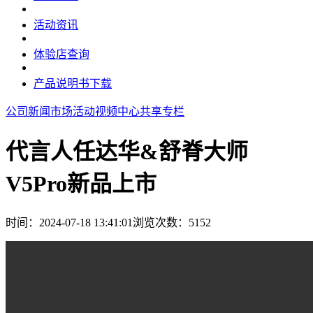
活动资讯
体验店查询
产品说明书下载
公司新闻
市场活动
视频中心
共享专栏
代言人任达华&舒脊大师
V5Pro新品上市
时间：2024-07-18 13:41:01
浏览次数：
5152