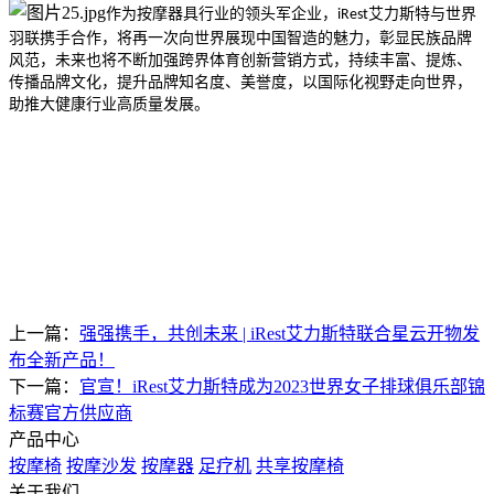
作为按摩器具行业的领头军企业，
艾力斯特与世界
iRest
羽联携手合作，将再一次向世界展现中国智造的魅力，彰显民族品牌
风范，未来也将不断加强跨界体育创新营销方式，持续丰富、提炼、
传播品牌文化，提升品牌知名度、美誉度，以国际化视野走向世界，
助推大健康行业高质量发展。
上一篇：
强强携手，共创未来 | iRest艾力斯特联合星云开物发
布全新产品！
下一篇：
官宣！iRest艾力斯特成为2023世界女子排球俱乐部锦
标赛官方供应商
产品中心
按摩椅
按摩沙发
按摩器
足疗机
共享按摩椅
关于我们