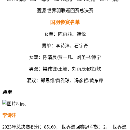
图源
世界羽联巡回赛总决赛
国羽参赛名单
女单：陈雨菲、韩悦
男单：李诗沣、石宇奇
女双：陈清晨
/
贾一凡、刘圣书
/
谭宁
男双：梁伟铿
/
王昶、刘雨辰
/
欧烜屹
混双：郑思维
/
黄雅琼、冯彦哲
/
黄东萍
男单
李诗沣
2023
年总决赛积分：
85160，
世界巡回赛冠军数：
2，
世界巡