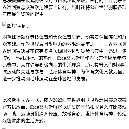
总决赛抽签仪式
将在
12
月
11
日杭州黄龙饭店举行的世界羽联世
界巡回赛总决赛欢迎晚宴上进行，届时还将公布世界羽联各项
年度最佳奖项的得主。
羽毛球运动在竞技体育和大众体育层面，均有着深厚底蕴和群
众基础。作为世界最具影响力的羽毛球赛事之一，世界羽联世
界巡回赛决赛不仅有多名顶级国羽运动员参与其中，还进一步
拉动了
“
全民运动
”
的热潮，
iRest
艾力斯特作为官方供应商参与
比赛中，意在倡导积极向上的生活理念，助力提升人们对羽毛
球运动的关注与参与，弘扬体育精神，为体育文化贡献力量，
进一步推动羽毛球运动在全球各地的发展。
此次携手世界羽联，成为
2023
汇丰世界羽联世界巡回赛总决赛
官方供应商，
iRest
艾力斯特将以优质的产品和服务入驻比赛现
场，助力运动员们深入释压、放松身心，发扬体育精神、传递
绿色健康的生活方式。