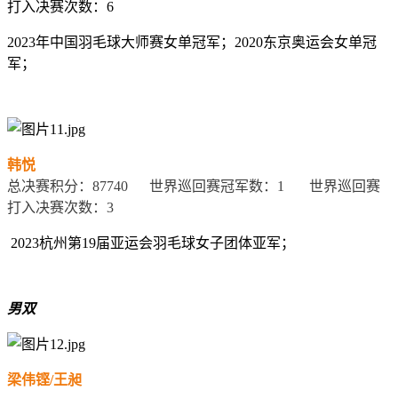
打入决赛次数：
6
2023
年中国羽毛球大师赛女单冠军；
2020
东京奥运会女单冠
军；
韩悦
总决赛积分：
87740
世界巡回赛冠军数：
1
世界巡回赛
打入决赛次数：
3
2023
杭州第
19
届亚运会羽毛球女子团体亚军；
男双
梁伟铿
/
王昶