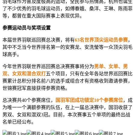
羽毛球作为普及度极高的运动，全民参与热情高，杭州也诞生
了不少优秀的羽毛球运动员，如傅春娥、桑洋、王琳、陈雨菲
等，都曾在重大国际赛事上表现优异。
参赛运动员与奖项设置
本届世界羽联巡回赛总决赛，将有
63
名世界顶尖运动员参赛
，
其中不乏当今世界排名第一的安赛龙、安洗瑩等一众顶尖羽毛
球高手。
今年世界羽联世界巡回赛总决赛赛事将分为
男单、女单、男
双、女双和混合双打
五个项目，只有在全年各站世界巡回赛比
赛累计总积分排名前八的选手或组合才有资格收到邀请参赛，
世锦赛冠军直接获得参赛资格。
总决赛共
40
个参赛席位，
国羽军团成功锁定
10
个参赛席位
，成
为唯一一个满额参赛的队伍，在上一届总决赛中，国羽收获了
男双、女双和混双
3
冠。目前，本次赛事五个单项的最终出战
名单已经公布。